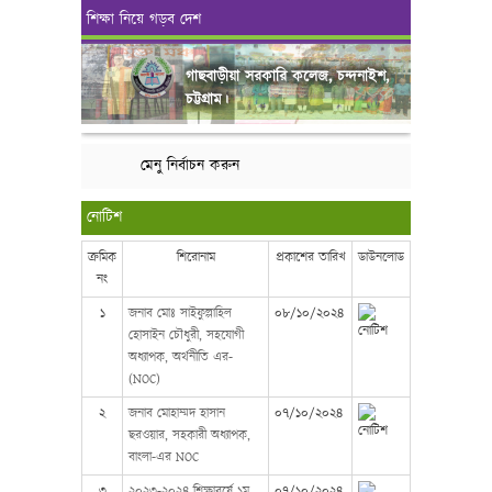
শিক্ষা নিয়ে গড়ব দেশ
গাছবাড়ীয়া সরকারি কলেজ, চন্দনাইশ,
চট্টগ্রাম।
মেনু নির্বাচন করুন
নোটিশ
ক্রমিক
শিরোনাম
প্রকাশের তারিখ
ডাউনলোড
নং
১
জনাব মোঃ সাইফুল্লাহিল
০৮/১০/২০২৪
হোসাইন চৌধুরী, সহযোগী
অধ্যাপক, অর্থনীতি এর-
(NOC)
২
জনাব মোহাম্মদ হাসান
০৭/১০/২০২৪
ছরওয়ার, সহকারী অধ্যাপক,
বাংলা-এর NOC
৩
২০২৩-২০২৪ শিক্ষাবর্ষে ১ম
০৭/১০/২০২৪