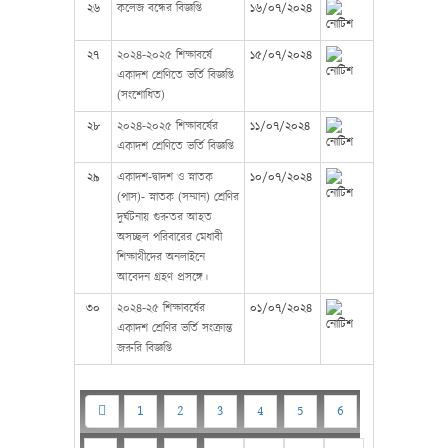
২৬
কলেজ বন্ধের বিজ্ঞপ্তি
১৬/০৭/২০২৪
২৭
২০২৪-২০২৫ শিক্ষাবর্ষে
১৫/০৭/২০২৪
একাদশ শ্রেণিতে ভর্তি বিজ্ঞপ্তি
(সংশোধিত)
২৮
২০২৪-২০২৫ শিক্ষাবর্ষের
১১/০৭/২০২৪
একাদশ শ্রেণিতে ভর্তি বিজ্ঞপ্তি
২৯
একাদশ-দ্বাদশ ও স্নাতক
১০/০৭/২০২৪
(পাস)- স্নাতক (সম্মান) শ্রেণির
দুর্ঘটনায় গুরুতর আহত
অসচ্ছল পরিবারের মেধাবী
শিক্ষাথীদের অনলাইনে
আবেদন গ্রহণ প্রসঙ্গে।
৩০
২০২৪-২৫ শিক্ষাবর্ষের
০১/০৭/২০২৪
একাদশ শ্রেণির ভর্তি সংক্রান্ত
জরুরি বিজ্ঞপ্তি
1
2
3
4
5
6