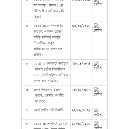
বর্ষ স্নাতক ( সম্মান ) ২য়
রিলিজ স্লিপ তালিকার ভর্তি
বিজ্ঞপ্তি
৪
২০২৩-২০২৪ শিক্ষাবর্ষের
০৩/১০/২০২৪
ভর্তিকৃত একাদশ শ্রেণির
বার্ষিক পরীক্ষায় অনুত্তীর্ণ
শিক্ষার্থীদের প্রকৃত
অভিভাবকসহ সাক্ষাৎকার
প্রসঙ্গে।
৫
২০২৪-২৫ শিক্ষাবর্ষে ভর্তিকৃত
২৬/০৯/২০২৪
একাদশ শ্রেণির শিক্ষার্থীদের
e-SIF/রেজিস্ট্রেশন তালিকায়
স্বাক্ষর করা সংক্রান্ত।
৬
জনাব ইশতিয়াক ইবনে
২৩/০৯/২০২৪
ওয়াহিদ, প্রভাষক, অর্থনীতি
এর NOC
৭
দ্বাদশ শ্রেণির ‍ভর্তি বিজ্ঞপ্তি
২২/০৯/২০২৪
৮
২০২৩-২৪ শিক্ষাবর্ষে ১ম বর্ষে
১৫/০৯/২০২৪