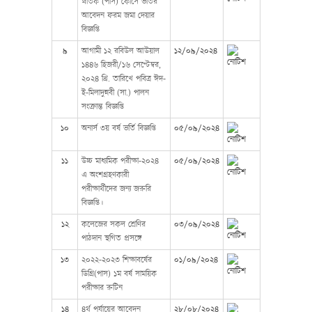
স্নাতক (পাস) কোর্সে ভর্তির
আবেদন ফরম জমা দেয়ার
বিজ্ঞপ্তি
৯
আগামী ১২ রবিউল আউয়াল
১২/০৯/২০২৪
১৪৪৬ হিজরী/১৬ সেপ্টেম্বর,
২০২৪ খ্রি. তারিখে পবিত্র ঈদ-
ই-মিলাদুন্নবী (সা.) পালন
সংক্রান্ত বিজ্ঞপ্তি
১০
অনার্স ৩য় বর্ষ ভর্তি বিজ্ঞপ্তি
০৫/০৯/২০২৪
১১
উচ্চ মাধ্যমিক পরীক্ষা-২০২৪
০৫/০৯/২০২৪
এ অংশগ্রহণকারী
পরীক্ষার্থীদের জন্য জরুরি
বিজ্ঞপ্তি।
১২
কলেজের সকল শ্রেণির
০৩/০৯/২০২৪
পাঠদান স্থগিত প্রসঙ্গে
১৩
২০২২-২০২৩ শিক্ষাবর্ষের
০১/০৯/২০২৪
ডিগ্রি(পাস) ১ম বর্ষ সাময়িক
পরীক্ষার রুটিন
১৪
৪র্থ পর্যায়ের আবেদন
২৮/০৮/২০২৪