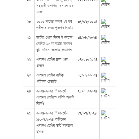
সহকারী অধ্যাপক, রসায়ন এর
NOC
২০
২০২৩ সালের অনার্স ২য় বর্ষ
১৫/০৮/২০২৪
পরীক্ষার ফরম পূরণের বিজ্ঞপ্তি
২১
জাতীয় শোক দিবস উপলক্ষ্যে
১৪/০৮/২০২৪
ঘোষিত ১৫ আগষ্টের সাধারণ
ছুটি বাতিল সংক্রান্ত প্রজ্ঞাপন
২২
একাদশ শ্রেণির ক্লাস শুরু
০৭/০৮/২০২৪
প্রসঙ্গে
২৩
একাদশ শ্রেণির বার্ষিক
০১/০৮/২০২৪
পরীক্ষার রেজাল্ট
২৪
২০২৪-২০২৫ শিক্ষাবর্ষে
২৮/০৭/২০২৪
একাদশ শ্রেণিতে ভর্তির জরুরি
বিজ্ঞপ্তি
২৫
২০২৪-২০২৫ শিক্ষাবর্ষের
১৭/০৭/২০২৪
১৮.০৭.২০২৪ তারিখের
একাদশ শ্রেণির ভর্তি কার্যক্রম
স্থগিত।