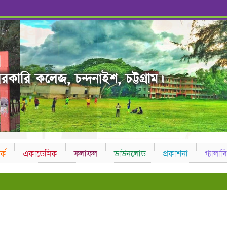
রকারি কলেজ, চন্দনাইশ, চট্টগ্রাম।
কে
একাডেমিক
ফলাফল
ডাউনলোড
প্রকাশনা
গ্যালারি