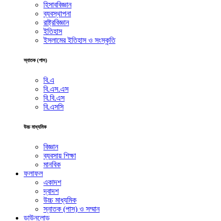
হিসাববিজ্ঞান
ব্যবস্থাপনা
রাষ্ট্রবিজ্ঞান
ইতিহাস
ইসলামের ইতিহাস ও সংস্কৃতি
স্নাতক (পাস)
বি.এ
বি.এস.এস
বি.বি.এস
বি.এসসি
উচ্চ মাধ্যমিক
বিজ্ঞান
ব্যবসায় শিক্ষা
মানবিক
ফলাফল
একাদশ
দ্বাদশ
উচ্চ মাধ্যমিক
স্নাতক (পাস) ও সম্মান
ডাউনলোড