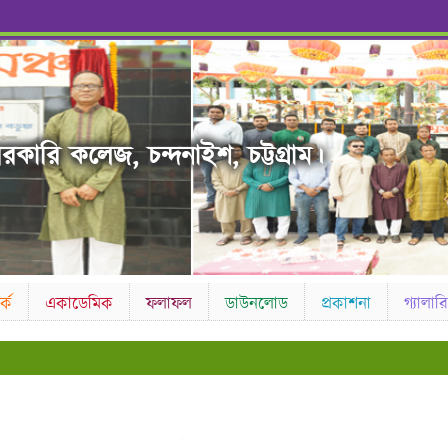
রকারি কলেজ, চন্দনাইশ, চট্টগ্রাম।
কে
একাডেমিক
ফলাফল
ডাউনলোড
প্রকাশনা
গ্যালারি