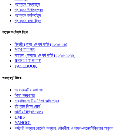
প্রাক্তন অধ্যক্ষবৃন্দ
প্রাক্তন উপাধ্যক্ষবৃন্দ
প্রাক্তন কর্মকর্তাবৃন্দ
প্রাক্তন কর্মচারীবৃন্দ
কলেজ সংশ্লিষ্ট লিংক
ডিগ্রী (পাস) ১ম বর্ষ ভর্তি (২০২৫-২৬)
YOUTUBE
স্নাতক (সম্মান) ১ম বর্ষ ভর্তি (২০২৫-২০২৬)
RESULT SITE
FACEBOOK
গুরুত্বপূর্ণ লিংক
প্রধানমন্ত্রীর কার্যালয়
শিক্ষা মন্ত্রণালয়
মাধ্যমিক ও উচ্চ শিক্ষা অধিদপ্তর
চট্টগ্রাম শিক্ষা বোর্ড
জাতীয় বিশ্বিবিদ্যালয়
EMIS
YAHOO!
কর্মচারী কল্যাণ বোর্ডের কল্যাণ, যৌথবীমা ও দাফন-অন্ত্যেষ্টিক্রিয়ার অনুদান