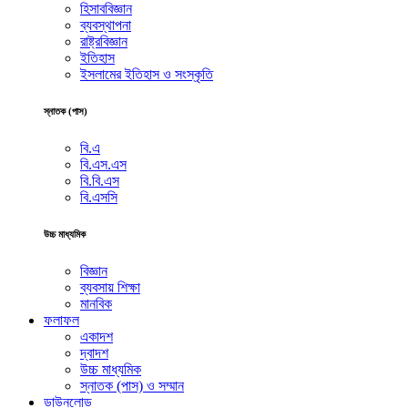
হিসাববিজ্ঞান
ব্যবস্থাপনা
রাষ্ট্রবিজ্ঞান
ইতিহাস
ইসলামের ইতিহাস ও সংস্কৃতি
স্নাতক (পাস)
বি.এ
বি.এস.এস
বি.বি.এস
বি.এসসি
উচ্চ মাধ্যমিক
বিজ্ঞান
ব্যবসায় শিক্ষা
মানবিক
ফলাফল
একাদশ
দ্বাদশ
উচ্চ মাধ্যমিক
স্নাতক (পাস) ও সম্মান
ডাউনলোড