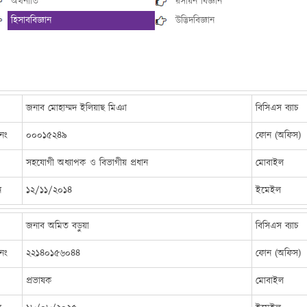
অর্থনীতি
রসায়ন বিজ্ঞান
হিসাববিজ্ঞান
উদ্ভিদবিজ্ঞান
জনাব মোহাম্মদ ইলিয়াছ মিঞা
বিসিএস ব্যাচ
নং
০০০১৫২৪৯
ফোন (অফিস)
সহযোগী অধ্যাপক ও বিভাগীয় প্রধান
মোবাইল
ন
১২/১১/২০১৪
ইমেইল
জনাব অমিত বড়ুয়া
বিসিএস ব্যাচ
নং
২২১৪০১৫৬০৪৪
ফোন (অফিস)
প্রভাষক
মোবাইল