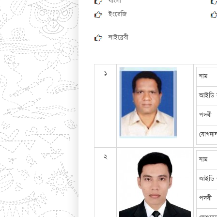
বাংলা
ইংরেজি
লাইব্রেরী
১
নাম
আইডি 
পদবী
যোগদা
২
নাম
আইডি 
পদবী