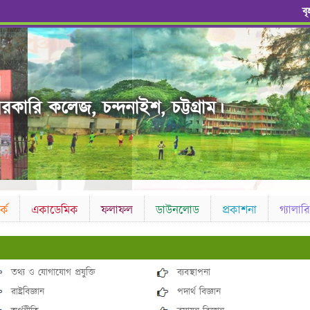
ব
রকারি কলেজ, চন্দনাইশ, চট্টগ্রাম।
কে
একাডেমিক
ফলাফল
ডাউনলোড
প্রকাশনা
গ্যালারি
তথ্য ও যোগাযোগ প্রযুক্তি
ব্যবস্থাপনা
রাষ্ট্রবিজ্ঞান
পদার্থ বিজ্ঞান