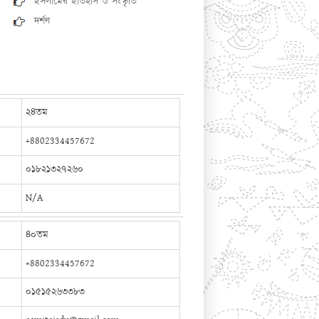
ইসলামের ইতিহাস ও সংস্কৃতি
দর্শন
২৪তম
+8802334457672
০১৮২১৩২৭২৬০
N/A
৪০তম
+8802334457672
০১৫১৫২৬৩৩৮৩