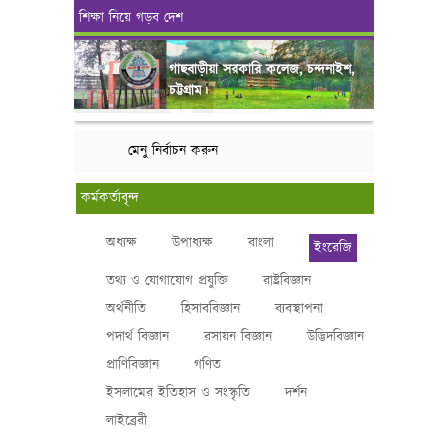
শিক্ষা নিয়ে গড়ব দেশ
গাছবাড়ীয়া সরকারি কলেজ, চন্দনাইশ,
চট্টগ্রাম।
মেনু নির্বাচন করুন
কর্মকর্তাবৃন্দ
অধ্যক্ষ
উপাধ্যক্ষ
বাংলা
ইংরেজি
তথ্য ও যোগাযোগ প্রযুক্তি
রাষ্ট্রবিজ্ঞান
অর্থনীতি
হিসাববিজ্ঞান
ব্যবস্থাপনা
পদার্থ বিজ্ঞান
রসায়ন বিজ্ঞান
উদ্ভিদবিজ্ঞান
প্রাণিবিজ্ঞান
গণিত
ইসলামের ইতিহাস ও সংস্কৃতি
দর্শন
লাইব্রেরী