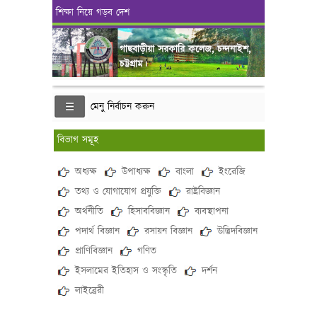
শিক্ষা নিয়ে গড়ব দেশ
গাছবাড়ীয়া সরকারি কলেজ, চন্দনাইশ,
চট্টগ্রাম।
মেনু নির্বাচন করুন
বিভাগ সমূহ
অধ্যক্ষ
উপাধ্যক্ষ
বাংলা
ইংরেজি
তথ্য ও যোগাযোগ প্রযুক্তি
রাষ্ট্রবিজ্ঞান
অর্থনীতি
হিসাববিজ্ঞান
ব্যবস্থাপনা
পদার্থ বিজ্ঞান
রসায়ন বিজ্ঞান
উদ্ভিদবিজ্ঞান
প্রাণিবিজ্ঞান
গণিত
ইসলামের ইতিহাস ও সংস্কৃতি
দর্শন
লাইব্রেরী