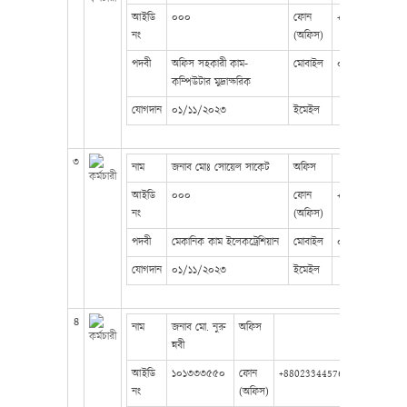
আইডি
০০০
ফোন
+88023344576
নং
(অফিস)
পদবী
অফিস সহকারী কাম-
মোবাইল
০১৮১১৮৬৪৭৪৯
কম্পিউটার মুদ্রাক্ষরিক
যোগদান
০১/১১/২০২৩
ইমেইল
৩
নাম
জনাব মোঃ সোয়েল সাকেট
অফিস
আইডি
০০০
ফোন
+88023344576
নং
(অফিস)
পদবী
মেকানিক কাম ইলেকট্রেশিয়ান
মোবাইল
০১৭২৩৩০২৭৯৭
যোগদান
০১/১১/২০২৩
ইমেইল
৪
নাম
জনাব মো. নুরু
অফিস
ন্নবী
আইডি
১০১৩৩৩৫৫০
ফোন
+8802334457672
নং
(অফিস)