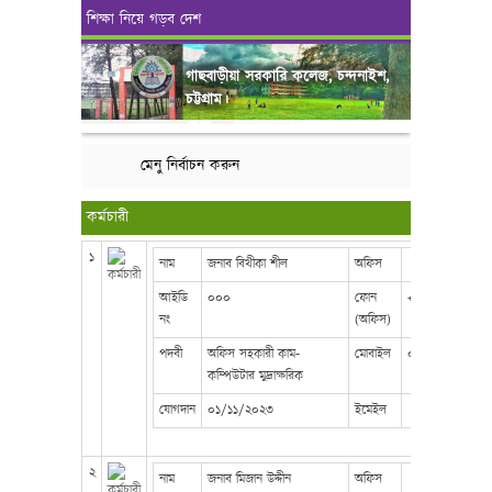
শিক্ষা নিয়ে গড়ব দেশ
গাছবাড়ীয়া সরকারি কলেজ, চন্দনাইশ,
চট্টগ্রাম।
মেনু নির্বাচন করুন
কর্মচারী
১
নাম
জনাব বিথীকা শীল
অফিস
আইডি
০০০
ফোন
+88023344576
নং
(অফিস)
পদবী
অফিস সহকারী কাম-
মোবাইল
০১৮১১৮৫৩৪২২
কম্পিউটার মুদ্রাক্ষরিক
যোগদান
০১/১১/২০২৩
ইমেইল
২
নাম
জনাব মিজান উদ্দীন
অফিস