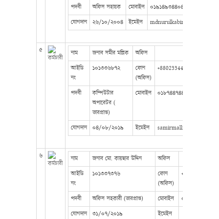
পদবী
অফিস সহায়ক
মোবাইল
০১৯১৪৯৩৪৪০৪
যোগদান
২৬/১০/২০০৪
ইমেইল
mdnurulkabir895@gmail.c
৫
নাম
জনাব সমীর মল্লিক
অফিস
আইডি
১০১৩৩৬৮৭২
ফোন
+8802334457672
নং
(অফিস)
পদবী
কম্পিউটার
মোবাইল
০১৮৭৪৪৭৪৪০০
অপারেটর (
ভারপ্রাপ্ত)
যোগদান
০৪/০৮/২০১৯
ইমেইল
samirmallik83@gmail.c
৬
নাম
জনাব মো. কায়ছার উদ্দিন
অফিস
আইডি
১০১৩৩৭৩৭৬
ফোন
+88023344576
নং
(অফিস)
পদবী
অফিস সহকারী (ভারপ্রাপ্ত)
মোবাইল
০১৮৯০৪৯৪১৪১
যোগদান
৩১/০৭/২০১৯
ইমেইল