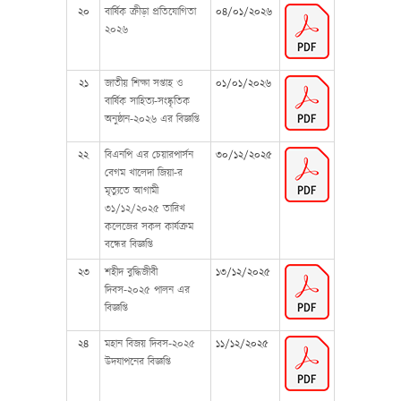
২০
বার্ষিক ক্রীড়া প্রতিযোগিতা
০৪/০১/২০২৬
২০২৬
২১
জাতীয় শিক্ষা সপ্তাহ ও
০১/০১/২০২৬
বার্ষিক সাহিত্য-সংষ্কৃতিক
অনুষ্ঠান-২০২৬ এর বিজ্ঞপ্তি
২২
বিএনপি এর চেয়ারপার্সন
৩০/১২/২০২৫
বেগম খালেদা জিয়া-র
মৃত্যুতে আগামী
৩১/১২/২০২৫ তারিখ
কলেজের সকল কার্যক্রম
বন্ধের বিজ্ঞপ্তি
২৩
শহীদ বুদ্ধিজীবী
১৩/১২/২০২৫
দিবস-২০২৫ পালন এর
বিজ্ঞপ্তি
২৪
মহান বিজয় দিবস-২০২৫
১১/১২/২০২৫
উদযাপনের বিজ্ঞপ্তি