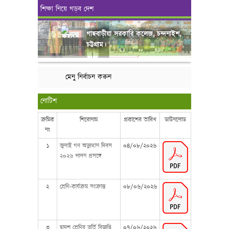
শিক্ষা নিয়ে গড়ব দেশ
গাছবাড়ীয়া সরকারি কলেজ, চন্দনাইশ,
চট্টগ্রাম।
মেনু নির্বাচন করুন
নোটিশ
ক্রমিক
শিরোনাম
প্রকাশের তারিখ
ডাউনলোড
নং
১
জুলাই গণ অভ্যুত্থান দিবস
০৪/০৮/২০২৬
২০২৬ পালন প্রসঙ্গে
২
শ্রেণি-কার্যক্রম সংক্রান্ত
০৮/০৬/২০২৬
৩
দ্বাদশ শ্রেণির ভর্তি বিজ্ঞপ্তি
০৭/০৬/২০২৬