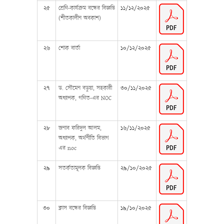
২৫
শ্রেণি-কার্যক্রম বন্ধের বিজ্ঞপ্তি
১১/১২/২০২৫
(শীতকালীন অবকাশ)
২৬
শোক বার্তা
১০/১২/২০২৫
২৭
ড. সৌমেন বড়ুয়া, সহকারী
৩০/১১/২০২৫
অধ্যাপক, গণিত-এর NOC
২৮
জনাব ফরিদুল আলম,
১৬/১১/২০২৫
অধ্যাপক, অর্থনীতি বিভাগ
এর noc
২৯
সতর্কতামূলক বিজ্ঞপ্তি
২৯/১০/২০২৫
৩০
ক্লাস বন্ধের বিজ্ঞপ্তি
১৯/১০/২০২৫