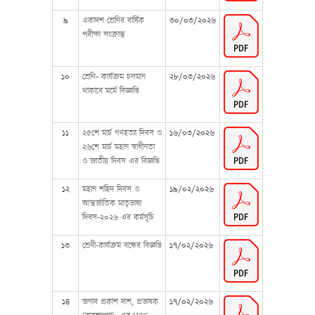
৯
একাদশ শ্রেণির বার্ষিক
৩০/০৩/২০২৬
পরীক্ষা সংক্রান্ত
১০
শ্রেণি- কার্যক্রম চলমান
২৮/০৩/২০২৬
থাকাবে মর্মে বিজ্ঞাপ্তি
১১
২৫শে মার্চ গণহত্যা দিবস ও
১৬/০৩/২০২৬
২৬শে মার্চ মহান স্বাধীনতা
ও জাতীয় দিবস এর বিজ্ঞপ্তি
১২
মহান শহিদ দিবস ও
১৯/০২/২০২৬
আন্তর্জাতিক মাতৃভাষা
দিবস-২০২৬ এর কর্মসূচি
১৩
শ্রেণী-কার্যক্রম বন্ধের বিজ্ঞপ্তি
১৭/০২/২০২৬
১৪
জনাব প্রকাশ দাশ, প্রভাষক
১৭/০২/২০২৬