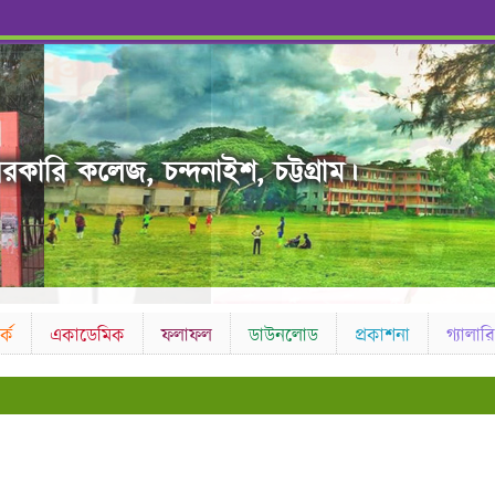
রকারি কলেজ, চন্দনাইশ, চট্টগ্রাম।
কে
একাডেমিক
ফলাফল
ডাউনলোড
প্রকাশনা
গ্যালারি