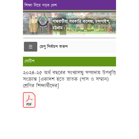
শিক্ষা নিয়ে গড়ব দেশ
গাছবাড়ীয়া সরকারি কলেজ, চন্দনাইশ,
চট্টগ্রাম।
মেনু নির্বাচন করুন
নোটিশ
২০২৪-২৫ অর্থ বছরের সংখ্যালঘু সম্প্রদায় উপবৃত্তি
সংক্রান্ত [একাদশ হতে স্নাতক (পাস ও সম্মান)
শ্রেণির শিক্ষার্থীদের]