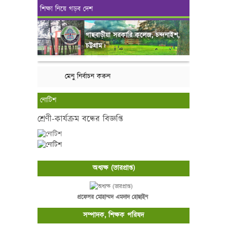
শিক্ষা নিয়ে গড়ব দেশ
গাছবাড়ীয়া সরকারি কলেজ, চন্দনাইশ,
চট্টগ্রাম।
মেনু নির্বাচন করুন
নোটিশ
শ্রেণী-কার্যক্রম বন্ধের বিজ্ঞপ্তি
অধ্যক্ষ (ভারপ্রাপ্ত)
প্রফেসর মোহাম্মদ এমদাদ হোছাইন
সম্পাদক, শিক্ষক পরিষদ