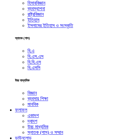
হিসাববিজ্ঞান
ব্যবস্থাপনা
রাষ্ট্রবিজ্ঞান
ইতিহাস
ইসলামের ইতিহাস ও সংস্কৃতি
স্নাতক (পাস)
বি.এ
বি.এস.এস
বি.বি.এস
বি.এসসি
উচ্চ মাধ্যমিক
বিজ্ঞান
ব্যবসায় শিক্ষা
মানবিক
ফলাফল
একাদশ
দ্বাদশ
উচ্চ মাধ্যমিক
স্নাতক (পাস) ও সম্মান
ডাউনলোড