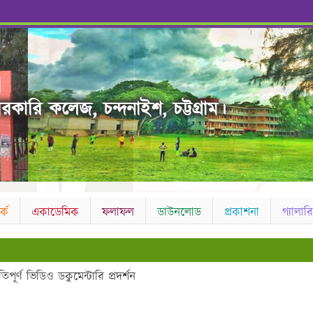
রকারি কলেজ, চন্দনাইশ, চট্টগ্রাম।
কে
একাডেমিক
ফলাফল
ডাউনলোড
প্রকাশনা
গ্যালারি
পূর্ণ ভিডিও ডকুমেন্টারি প্রদর্শন