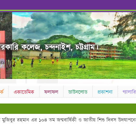
রকারি কলেজ, চন্দনাইশ, চট্টগ্রাম।
কে
একাডেমিক
ফলাফল
ডাউনলোড
প্রকাশনা
গ্যালারি
শেখ মুজিবুর রহমান এর ১০৪ তম জন্মবার্ষিকী ও জাতীয় শিশু দিবস উদযাপন