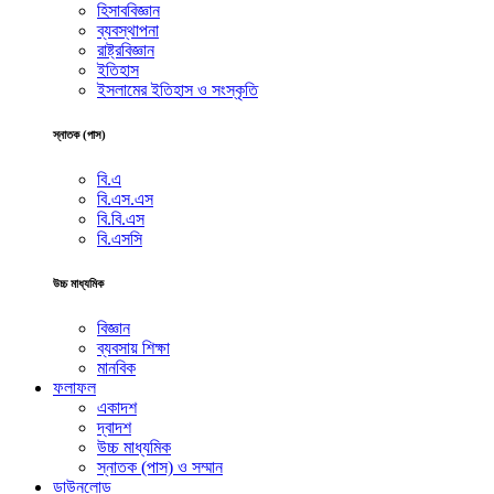
হিসাববিজ্ঞান
ব্যবস্থাপনা
রাষ্ট্রবিজ্ঞান
ইতিহাস
ইসলামের ইতিহাস ও সংস্কৃতি
স্নাতক (পাস)
বি.এ
বি.এস.এস
বি.বি.এস
বি.এসসি
উচ্চ মাধ্যমিক
বিজ্ঞান
ব্যবসায় শিক্ষা
মানবিক
ফলাফল
একাদশ
দ্বাদশ
উচ্চ মাধ্যমিক
স্নাতক (পাস) ও সম্মান
ডাউনলোড