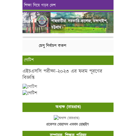
শিক্ষা নিয়ে গড়ব দেশ
গাছবাড়ীয়া সরকারি কলেজ, চন্দনাইশ,
চট্টগ্রাম।
মেনু নির্বাচন করুন
নোটিশ
এইচএসসি পরীক্ষা-২০২৩ এর ফরম পূরণের
বিজ্ঞপ্তি
অধ্যক্ষ (ভারপ্রাপ্ত)
প্রফেসর মোহাম্মদ এমদাদ হোছাইন
সম্পাদক, শিক্ষক পরিষদ