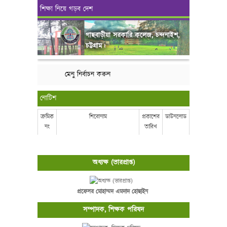
শিক্ষা নিয়ে গড়ব দেশ
গাছবাড়ীয়া সরকারি কলেজ, চন্দনাইশ,
চট্টগ্রাম।
মেনু নির্বাচন করুন
নোটিশ
ক্রমিক
শিরোনাম
প্রকাশের
ডাউনলোড
নং
তারিখ
অধ্যক্ষ (ভারপ্রাপ্ত)
প্রফেসর মোহাম্মদ এমদাদ হোছাইন
সম্পাদক, শিক্ষক পরিষদ